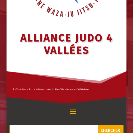
ALLIANCE JUDO 4
VALLÉES
AJ4V – Alliance Judo 4 Vallées – Judo – Ju Jitsu- Taiso- Ne waza – Self defense