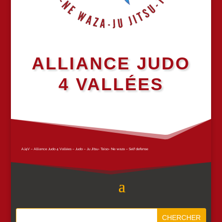
ALLIANCE JUDO
4 VALLÉES
AJ4V – Alliance Judo 4 Vallées – Judo – Ju Jitsu- Taiso- Ne waza – Self defense