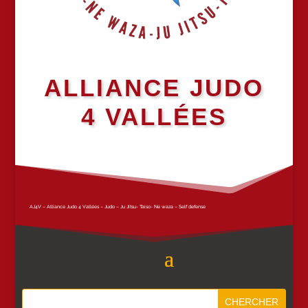
ALLIANCE JUDO
4 VALLÉES
AJ4V – Alliance Judo 4 Vallées – Judo – Ju Jitsu- Taiso- Ne waza – Self defense