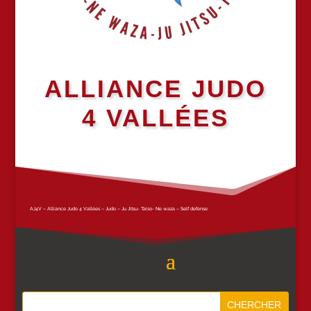
ALLIANCE JUDO
4 VALLÉES
AJ4V – Alliance Judo 4 Vallées – Judo – Ju Jitsu- Taiso- Ne waza – Self defense