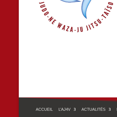
AJ4V – Alliance Judo 4 Vallées – Judo – Ju
ACCUEIL
L’AJ4V
ACTUALITÉS