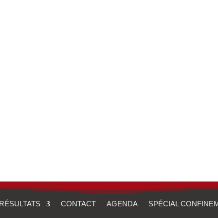
 Jitsu- Taiso- Ne waza – Self defense
RÉSULTATS
CONTACT
AGENDA
SPÉCIAL CONFINE