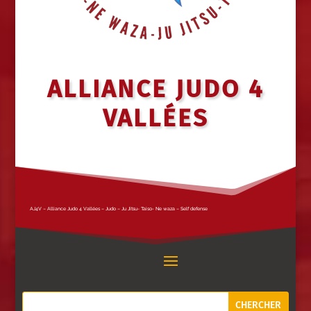
ALLIANCE JUDO 4
VALLÉES
AJ4V – Alliance Judo 4 Vallées – Judo – Ju Jitsu- Taiso- Ne waza – Self defense