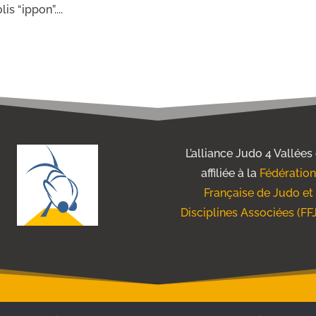
 “ippon”....
L’alliance Judo 4 Vallées
affiliée à la
Fédération
Française de Judo et
Disciplines Associées (FF
ENTIONS LÉGALES
POLITIQUE DE CONFIDENTIALITÉ
CONTAC