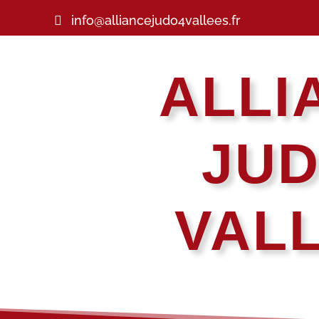
info@alliancejudo4vallees.fr
ALLI
JUD
VAL