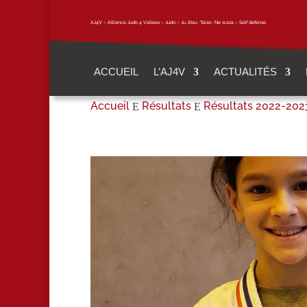
AJ4V – Alliance Judo 4 Vallées – Judo – Ju Jitsu- Taiso- Ne waza – Self defense
ACCUEIL
L’AJ4V
ACTUALITÉS
Accueil
Résultats
Résultats 2022-202
E
E