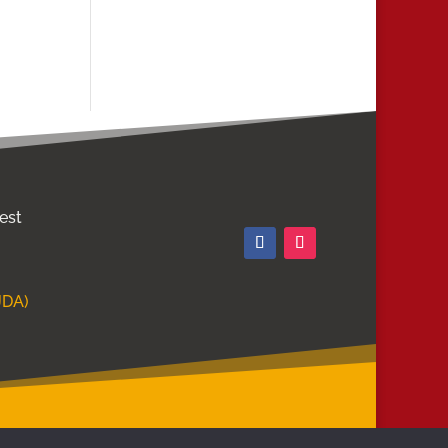
 est
JDA)
T