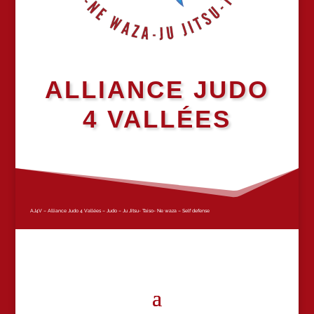
ALLIANCE JUDO
4 VALLÉES
AJ4V – Alliance Judo 4 Vallées – Judo – Ju Jitsu- Taiso- Ne waza – Self defense