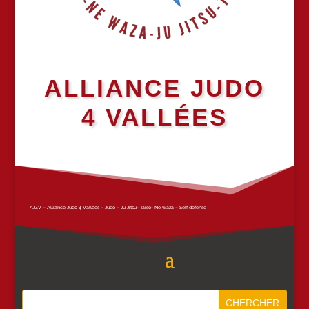
ALLIANCE JUDO
4 VALLÉES
AJ4V – Alliance Judo 4 Vallées – Judo – Ju Jitsu- Taiso- Ne waza – Self defense