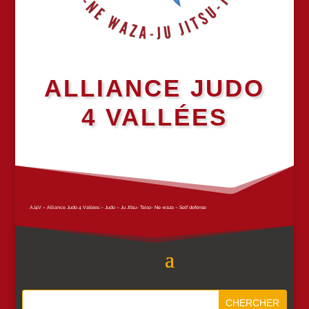
ALLIANCE JUDO
4 VALLÉES
AJ4V – Alliance Judo 4 Vallées – Judo – Ju Jitsu- Taiso- Ne waza – Self defense