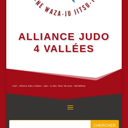
ALLIANCE JUDO
4 VALLÉES
AJ4V – Alliance Judo 4 Vallées – Judo – Ju Jitsu- Taiso- Ne waza – Self defense