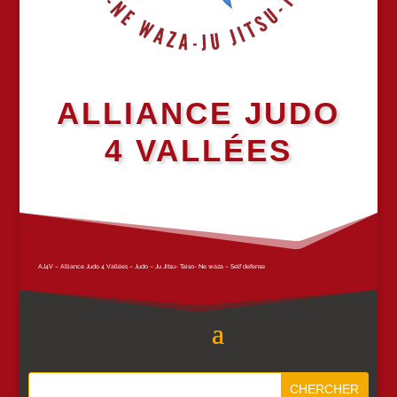
ALLIANCE JUDO
4 VALLÉES
AJ4V – Alliance Judo 4 Vallées – Judo – Ju Jitsu- Taiso- Ne waza – Self defense