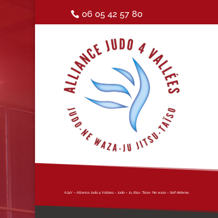
06 05 42 57 80
AJ4V – Alliance Judo 4 Vallées – Judo – Ju Jitsu- Taiso- Ne waza – Self defense