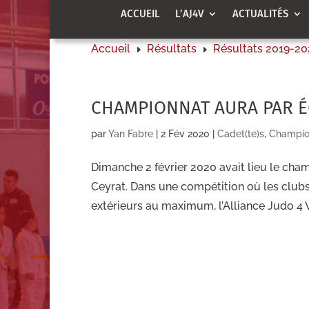
ACCUEIL
L’AJ4V
ACTUALITÉS
Accueil
Résultats
Résultats 2019-2
E
E
CHAMPIONNAT AURA PAR ÉQ
par
Yan Fabre
|
2 Fév 2020
|
Cadet(te)s
,
Champion
Dimanche 2 février 2020 avait lieu le ch
Ceyrat. Dans une compétition où les clubs
extérieurs au maximum, l’Alliance Judo 4 Va