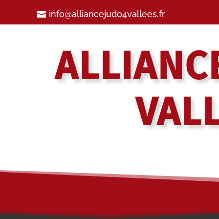
info@alliancejudo4vallees.fr
ALLIANC
VAL