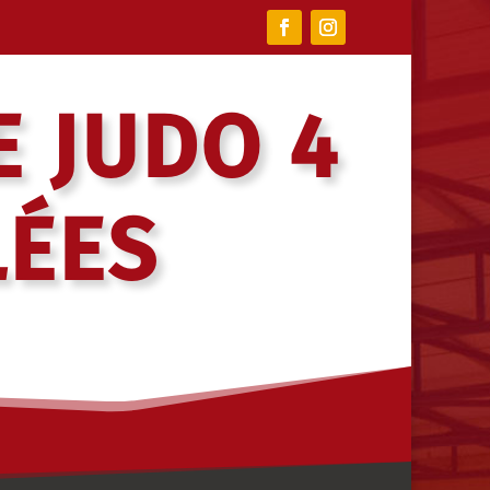
E JUDO 4
LÉES