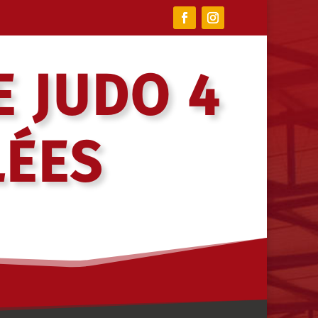
E JUDO 4
LÉES