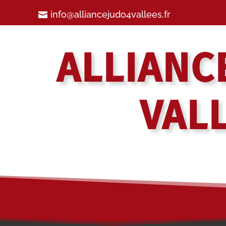
info@alliancejudo4vallees.fr
ALLIANC
VAL