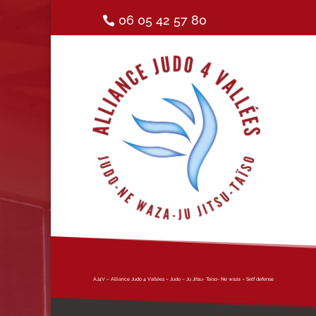
06 05 42 57 80
AJ4V – Alliance Judo 4 Vallées – Judo – Ju Jitsu- Taiso- Ne waza – Self defense