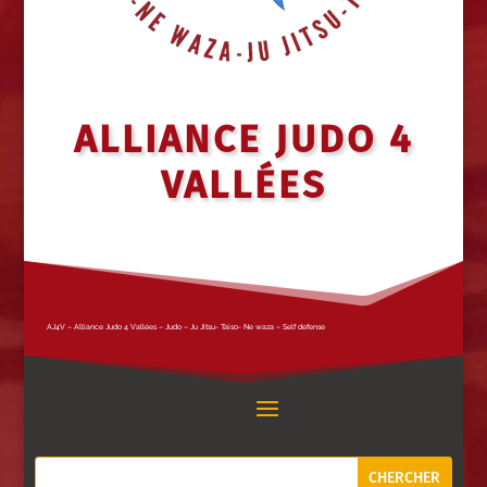
ALLIANCE JUDO 4
VALLÉES
AJ4V – Alliance Judo 4 Vallées – Judo – Ju Jitsu- Taiso- Ne waza – Self defense