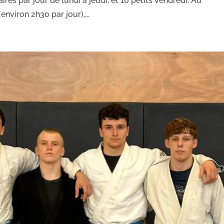
ires par jour de lundi à jeudi, et 10 petits vendredi. Au
viron 2h30 par jour),...