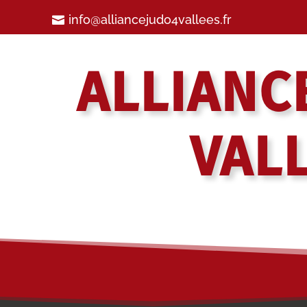
info@alliancejudo4vallees.fr
ALLIANC
VAL