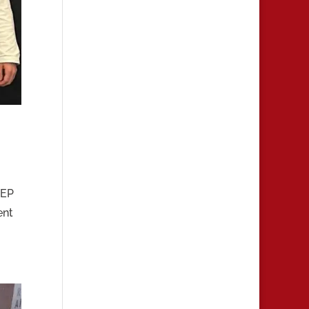
SEP
ent