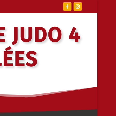
E JUDO 4
LÉES