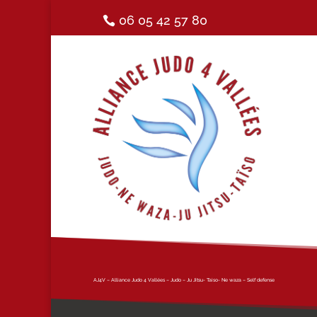
06 05 42 57 80
AJ4V – Alliance Judo 4 Vallées – Judo – Ju Jitsu- Taiso- Ne waza – Self defense