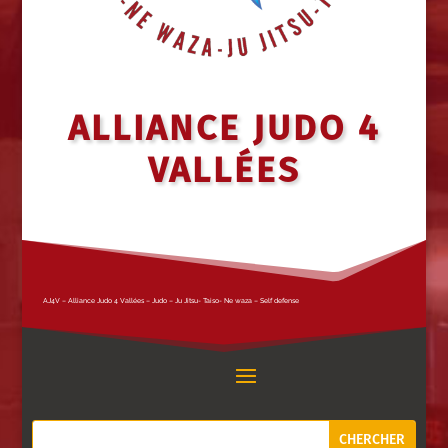
ALLIANCE JUDO 4
VALLÉES
AJ4V – Alliance Judo 4 Vallées – Judo – Ju Jitsu- Taiso- Ne waza – Self defense