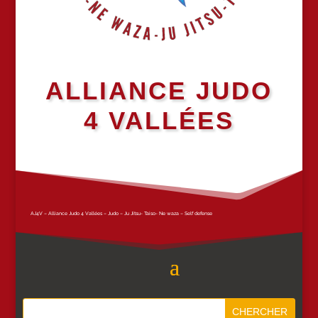
ALLIANCE JUDO
4 VALLÉES
AJ4V – Alliance Judo 4 Vallées – Judo – Ju Jitsu- Taiso- Ne waza – Self defense