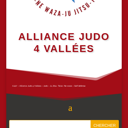
ALLIANCE JUDO
4 VALLÉES
AJ4V – Alliance Judo 4 Vallées – Judo – Ju Jitsu- Taiso- Ne waza – Self defense