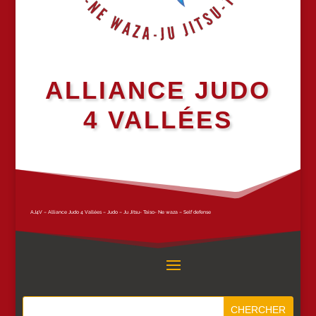
ALLIANCE JUDO
4 VALLÉES
AJ4V – Alliance Judo 4 Vallées – Judo – Ju Jitsu- Taiso- Ne waza – Self defense