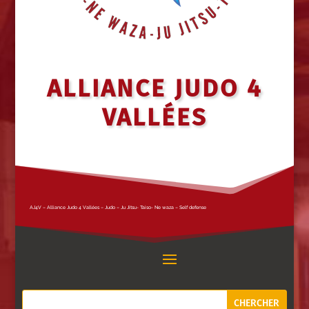
ALLIANCE JUDO 4
VALLÉES
AJ4V – Alliance Judo 4 Vallées – Judo – Ju Jitsu- Taiso- Ne waza – Self defense