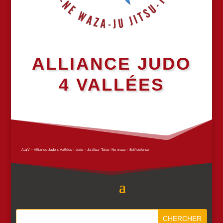
ALLIANCE JUDO
4 VALLÉES
AJ4V – Alliance Judo 4 Vallées – Judo – Ju Jitsu- Taiso- Ne waza – Self defense