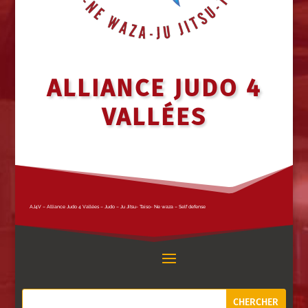
ALLIANCE JUDO 4
VALLÉES
AJ4V – Alliance Judo 4 Vallées – Judo – Ju Jitsu- Taiso- Ne waza – Self defense