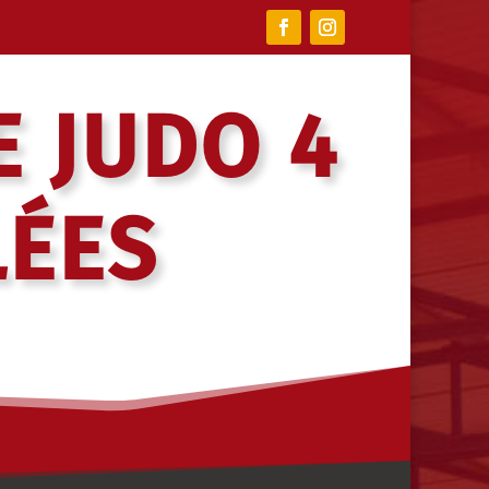
E JUDO 4
LÉES