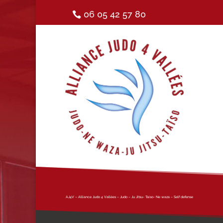
06 05 42 57 80
AJ4V – Alliance Judo 4 Vallées – Judo – Ju Jitsu- Taiso- Ne waza – Self defense