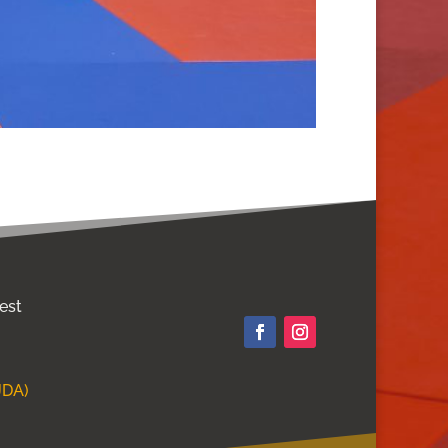
 est
JDA)