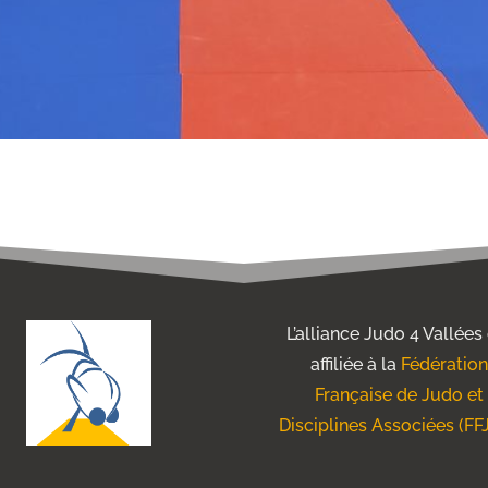
L’alliance Judo 4 Vallées
affiliée à la
Fédération
Française de Judo et
Disciplines Associées (FF