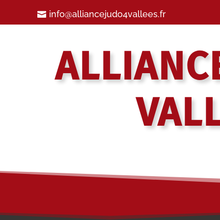
info@alliancejudo4vallees.fr
ALLIANC
VAL