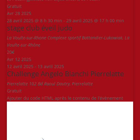
Gratuit
Avr
28
2025
28 avril 2025 @ 8 h 30 min
-
29 avril 2025 @ 17 h 00 min
stage club éveil judo
La Voulte-sur-Rhone
Complexe sportif Battandier-Lukowiak, La
Voulte-sur-Rhône
20€
Avr
12
2025
12 avril 2025
-
13 avril 2025
Challenge Angelo Bianchi Pierrelatte
Pierrelatte
102 Bd Raoul Dautry, Pierrelatte
Gratuit
Ajouter du code HTML après le contenu de l’évènement