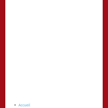
AJ4V – Alliance Judo 4 Vallées – Judo – Ju Jitsu-
Taiso- Ne waza – Self defense
Accueil