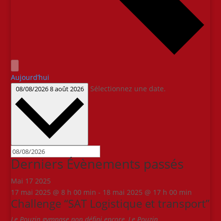
Aujourd’hui
Sélectionnez une date.
08/08/2026
8 août 2026
Derniers Évènements passés
Mai
17
2025
17 mai 2025 @ 8 h 00 min
-
18 mai 2025 @ 17 h 00 min
Challenge “SAT Logistique et transport”
Le Pouzin
gymnase non défini encore, Le Pouzin