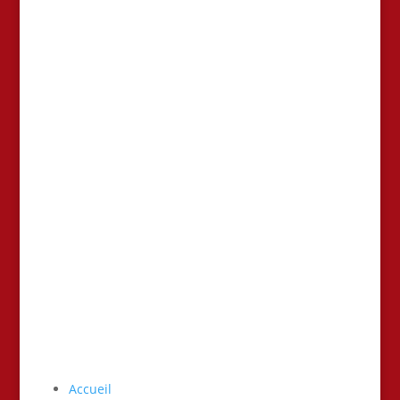
AJ4V – Alliance Judo 4 Vallées – Judo – Ju Jitsu-
Taiso- Ne waza – Self defense
Accueil