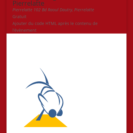
Pierrelatte
Pierrelatte
102 Bd Raoul Dautry, Pierrelatte
Gratuit
Ajouter du code HTML après le contenu de
l’évènement