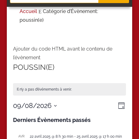
Accueil
Catégorie d’Évènement:
E
poussin(e)
Ajouter du code HTML avant le contenu de
l’évènement
POUSSIN(E)
Il n’y a pas d’évènements à venir.
NAVIG
NAVI
09/08/2026
Jour
DE
PAR
Sélectionnez
VUES
CONS
Derniers Évènements passés
une
ÉVÈN
date.
AVR
22 avril 2025 @ 8 h 30 min
-
25 avril 2025 @ 17 h 00 min