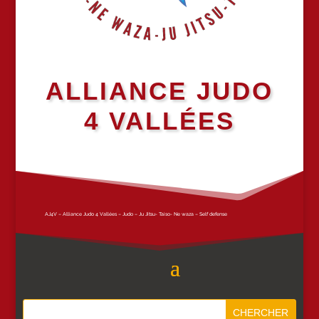
ALLIANCE JUDO
4 VALLÉES
AJ4V – Alliance Judo 4 Vallées – Judo – Ju Jitsu- Taiso- Ne waza – Self defense