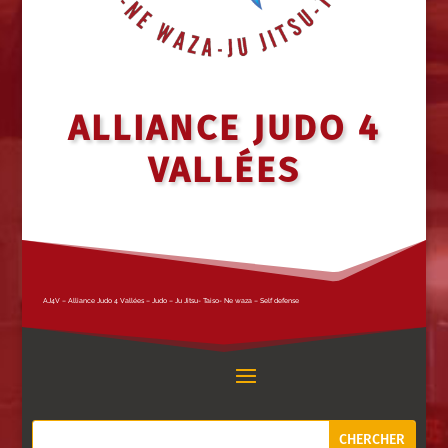
ALLIANCE JUDO 4
VALLÉES
AJ4V – Alliance Judo 4 Vallées – Judo – Ju Jitsu- Taiso- Ne waza – Self defense