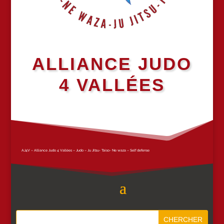
ALLIANCE JUDO
4 VALLÉES
AJ4V – Alliance Judo 4 Vallées – Judo – Ju Jitsu- Taiso- Ne waza – Self defense