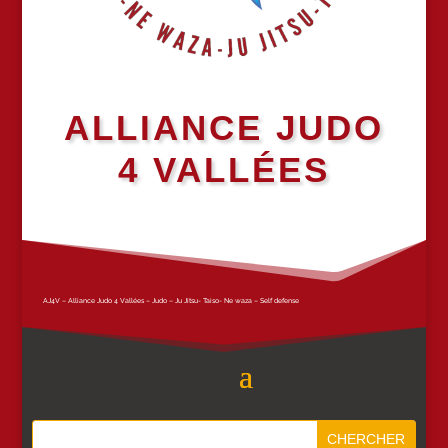
ALLIANCE JUDO
4 VALLÉES
AJ4V – Alliance Judo 4 Vallées – Judo – Ju Jitsu- Taiso- Ne waza – Self defense