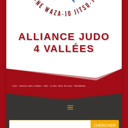
ALLIANCE JUDO
4 VALLÉES
AJ4V – Alliance Judo 4 Vallées – Judo – Ju Jitsu- Taiso- Ne waza – Self defense