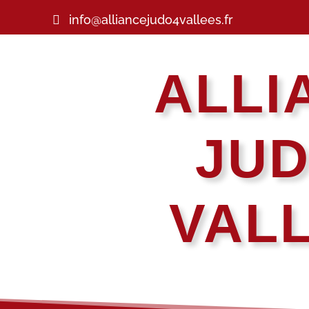
info@alliancejudo4vallees.fr
ALLI
JUD
VAL