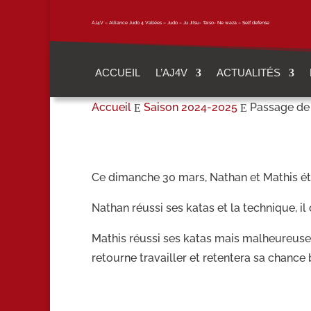
AJ4V – Alliance Judo 4 Vallées – Judo – Ju Jitsu- Taiso- Ne waza – Self defense
ACCUEIL
L’AJ4V
ACTUALITÉS
Accueil
Saison 2024-2025
Passage de
E
E
Ce dimanche 30 mars, Nathan et Mathis ét
Nathan réussi ses katas et la technique, i
Mathis réussi ses katas mais malheureuseme
retourne travailler et retentera sa chance 