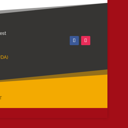
 est
JDA)
T