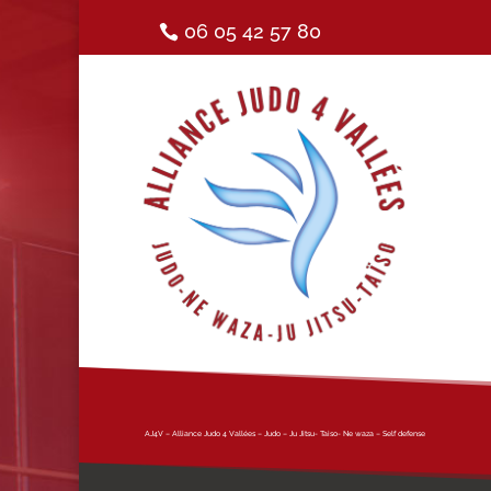
06 05 42 57 80
AJ4V – Alliance Judo 4 Vallées – Judo – Ju Jitsu- Taiso- Ne waza – Self defense