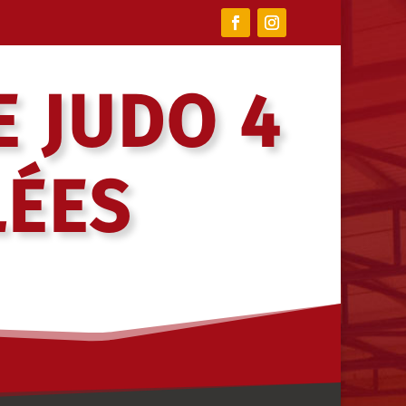
E JUDO 4
LÉES