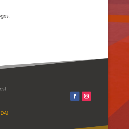
oges.
 est
JDA)