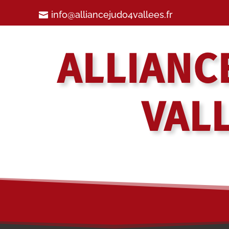
info@alliancejudo4vallees.fr
ALLIANC
VAL