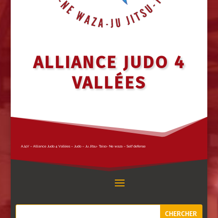
ALLIANCE JUDO 4
VALLÉES
AJ4V – Alliance Judo 4 Vallées – Judo – Ju Jitsu- Taiso- Ne waza – Self defense