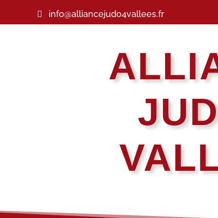
info@alliancejudo4vallees.fr
ALLI
JUD
VAL