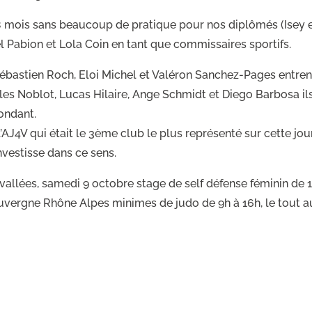
8 mois sans beaucoup de pratique pour nos diplômés (Isey e
l Pabion et Lola Coin en tant que commissaires sportifs.
bastien Roch, Eloi Michel et Valéron Sanchez-Pages entrent
Jules Noblot, Lucas Hilaire, Ange Schmidt et Diego Barbosa i
pondant.
’AJ4V qui était le 3ème club le plus représenté sur cette jou
nvestisse dans ce sens.
vallées, samedi 9 octobre stage de self défense féminin de 
Auvergne Rhône Alpes minimes de judo de 9h à 16h, le tout 