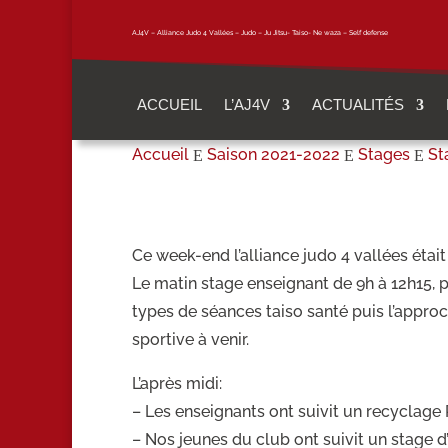
AJ4V – Alliance Judo 4 Vallées – Judo – Ju Jitsu- Taiso- Ne waza – Self defense
ACCUEIL
L’AJ4V
ACTUALITÉS
Accueil
Saison 2021-2022
Stages
St
E
E
E
Ce week-end l’alliance judo 4 vallées ét
Le matin stage enseignant de 9h à 12h15, 
types de séances taiso santé puis l’approc
sportive à venir.
L’après midi:
– Les enseignants ont suivit un recyclage 
– Nos jeunes du club ont suivit un stage d’