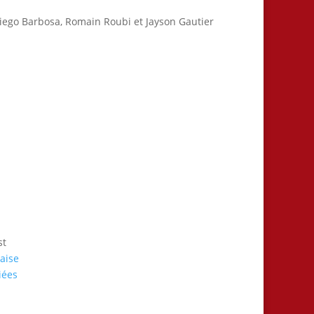
iego Barbosa, Romain Roubi et Jayson Gautier
st
aise
iées