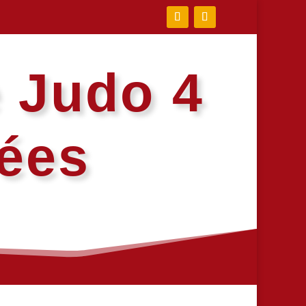
e Judo 4
lées