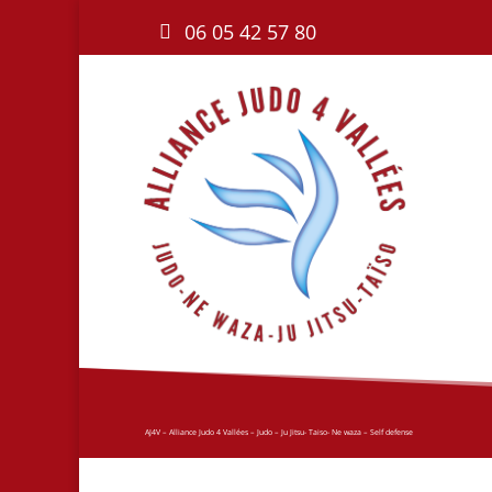
06 05 42 57 80
AJ4V – Alliance Judo 4 Vallées – Judo – Ju Jitsu- Taiso- Ne waza – Self defense