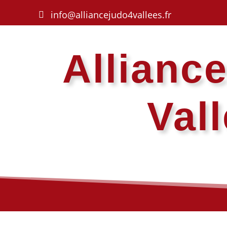
info@alliancejudo4vallees.fr
Allianc
Val