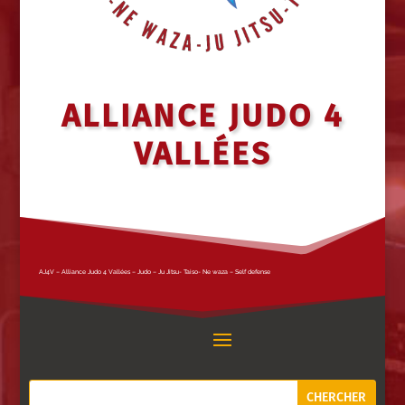
ALLIANCE JUDO 4
VALLÉES
AJ4V – Alliance Judo 4 Vallées – Judo – Ju Jitsu- Taiso- Ne waza – Self defense