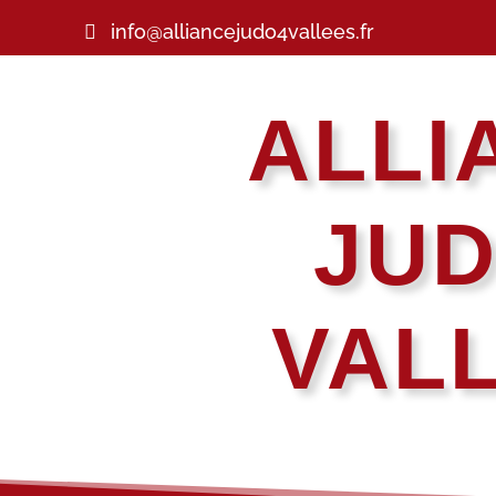
info@alliancejudo4vallees.fr
ALLI
JUD
VAL