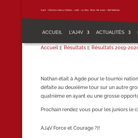
AJ4V – Alliance Judo 4 Vallées – Judo – Ju Jitsu- Taiso- Ne waza – Self defense
ACCUEIL
L’AJ4V
ACTUALITÉS
Accueil
Résultats
Résultats 2019-202
E
E
Nathan était à Agde pour le tournoi nation
défaite au deuxième tour sur un autre gro
quatrième en ayant eu une grosse opport
Prochain rendez vous pour les juniors le
AJ4V Force et Courage ?)!