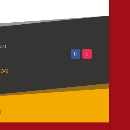
 est
JDA)
T