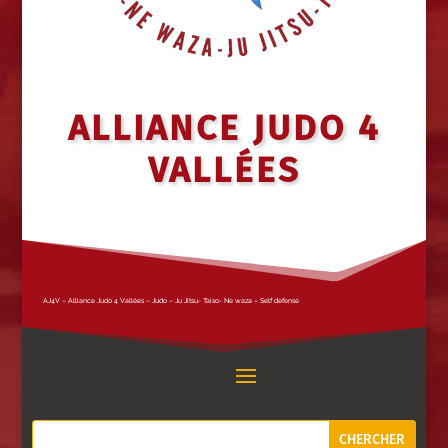
ALLIANCE JUDO 4
VALLÉES
AJ4V – Alliance Judo 4 Vallées – Judo – Ju Jitsu- Taiso- Ne waza – Self defense